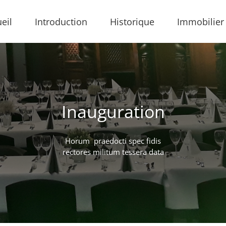
eil
Introduction
Historique
Immobilier
Inauguration
Horum praedocti spec fidis
rectores militum tessera data