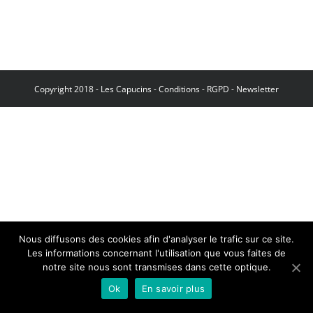
Copyright 2018 - Les Capucins -
Conditions
-
RGPD
-
Newsletter
Nous diffusons des cookies afin d'analyser le trafic sur ce site.
Les informations concernant l'utilisation que vous faites de
notre site nous sont transmises dans cette optique.
Ok
En savoir plus