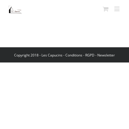
Copyright 2018 - Les Capucins -
Conditions
-
RGPD
-
Newsletter