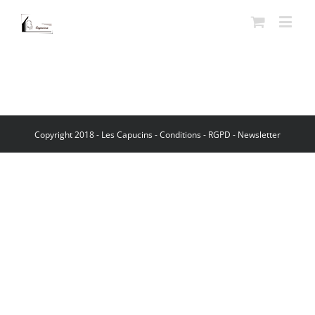
Copyright 2018 - Les Capucins -
Conditions
-
RGPD
-
Newsletter