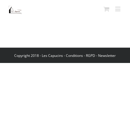
Copyright 2018 - Les Capucins -
Conditions
-
RGPD
-
Newsletter