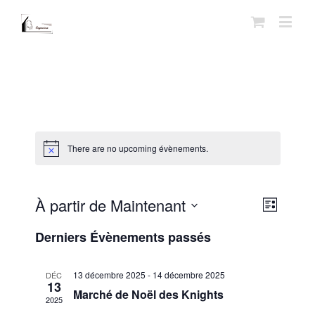
There are no upcoming évènements.
À partir de Maintenant
Recherc
Navigati
Liste
Recherche
de
Sélectionnez
et
Derniers Évènements passés
vues
une
navigati
évènem
date.
de
13 décembre 2025
-
14 décembre 2025
DÉC
13
Marché de Noël des Knights
vues
2025