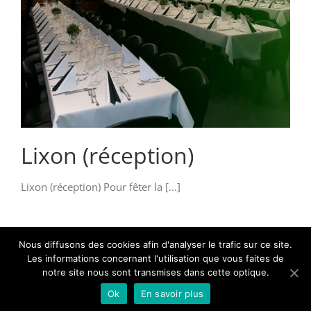
Lixon (réception)
Lixon (réception) Pour fêter la [...]
Nous diffusons des cookies afin d'analyser le trafic sur ce site.
Les informations concernant l'utilisation que vous faites de
notre site nous sont transmises dans cette optique.
Ok
En savoir plus
Copyright 2018 - Les Capucins -
Conditions
-
RGPD
-
Newsletter